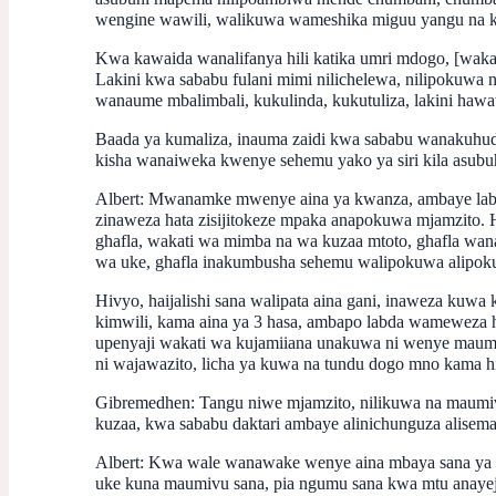
wengine wawili, walikuwa wameshika miguu yangu na k
Kwa kawaida wanalifanya hili katika umri mdogo, [waka
Lakini kwa sababu fulani mimi nilichelewa, nilipokuwa
wanaume mbalimbali, kukulinda, kukutuliza, lakini haw
Baada ya kumaliza, inauma zaidi kwa sababu wanakuhudu
kisha wanaiweka kwenye sehemu yako ya siri kila asubuh
Albert:
Mwanamke mwenye aina ya kwanza, ambaye labda 
zinaweza hata zisijitokeze mpaka anapokuwa mjamzito
ghafla, wakati wa mimba na wa kuzaa mtoto, ghafla wan
wa uke, ghafla inakumbusha sehemu walipokuwa alipoku
Hivyo, haijalishi sana walipata aina gani, inaweza kuw
kimwili, kama aina ya 3 hasa, ambapo labda wameweza 
upenyaji wakati wa kujamiiana unakuwa ni wenye maum
ni wajawazito, licha ya kuwa na tundu dogo mno kama hi
Gibremedhen:
Tangu niwe mjamzito, nilikuwa na maumivu
kuzaa, kwa sababu daktari ambaye alinichunguza alisema
Albert:
Kwa wale wanawake wenye aina mbaya sana ya 3,
uke kuna maumivu sana, pia ngumu sana kwa mtu anayeja