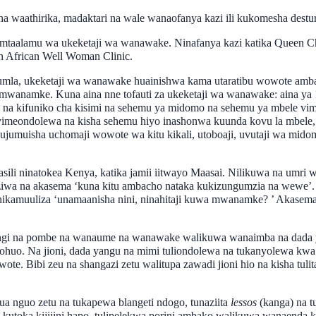
 waathirika, madaktari na wale wanaofanya kazi ili kukomesha desturi
a mtaalamu wa ukeketaji wa wanawake. Ninafanya kazi katika Queen Ch
n African Well Woman Clinic.
umla, ukeketaji wa wanawake huainishwa kama utaratibu wowote ambao
 mwanamke. Kuna aina nne tofauti za ukeketaji wa wanawake: aina ya 
 na kifuniko cha kisimi na sehemu ya midomo na sehemu ya mbele vime
vimeondolewa na kisha sehemu hiyo inashonwa kuunda kovu la mbele
 hujumuisha uchomaji wowote wa kitu kikali, utoboaji, uvutaji wa mid
asili ninatokea Kenya, katika jamii iitwayo Maasai. Nilikuwa na umr
aziwa na akasema ‘kuna kitu ambacho nataka kukizungumzia na wewe’
ha nikamuuliza ‘unamaanisha nini, ninahitaji kuwa mwanamke? ’ Akas
ingi na pombe na wanaume na wanawake walikuwa wanaimba na dada ya
huo. Na jioni, dada yangu na mimi tuliondolewa na tukanyolewa kwa
te. Bibi zeu na shangazi zetu walitupa zawadi jioni hio na kisha tu
vua nguo zetu na tukapewa blangeti ndogo, tunaziita
lessos
(kanga) na t
kutoka kijijini hapo, tulipelekwa porini ambako walikuwa wanaenda 