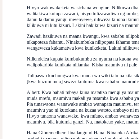
Hivyo wakawakeketa wasichana wengine. Nilikuwa dhaif
walitakiwa kutupa zawadi, hivyo tulizawadiwa ng’ombe, 
damu la damu yangu mwenyewe, niliweza kuiona ikimimi
kilikuwa ni kitu kizuri. Lakini hakikuwa kizuri na mau
Zawadi hazikuwa na maana kwangu, kwa sababu nilipoke
nikapoteza fahamu. Ninakumbuka nilipopata fahamu te
wangeweza kukamatwa kwa kunikeketa. Lakini nilikuwa d
Niliendelea kupata kumbukumbu za nyuma na kuona watu 
walipokaribia kunikata niliamka. Kisha maumivu ni pal
Tulipaswa kuchungwa kwa muda wa wiki tatu na kila siku
[kwa huzuni mno] siwezi kuitumia kwa sababu inanirudish
Albert:
Kwa bahati mbaya kuna matatizo mengi ya maum
muda mrefu, maumivu makali ya msamba kwa sababu ya 
Pia tunawaona wanawake ambao wanapata maumivu, tena
maumivu yao ni kutokana na kuzaa watoto, ambayo ni m
Hivyo tunaona wanawake, kwa mfano, ambao wanaweza 
maumivu, bila kutumia ganzi. Na, matokeao yake, maumiv
Hana Gibremedhen
: Jina langu ni Hana. Ninatoka Afrika
asubuhi mapema nilipoambiwa niende chumbani, chumba 