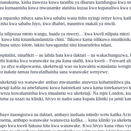
ari anasukuma, kisha inaweza kuwa taratibu ya dharura kumfungua kw
weza kumaanisha kuwa mwanamke ataishia kuzaa kwa kupasuliwa kwa sa
na mpasuko mbaya sana kwa sababu wana tishu nyingi zenye kovu kat
kisha kwa sababu hiyo, kwa dhahiri, maumivu makali ya mwili.
 Na nilipozaa mtoto wangu, baada ya mwezi… kwa kweli nilipata miezi 
uwa kitu kinanikandamizia chini.’ Ilikuwa kama nilikuwa ninatikisik
na tatizo lolote, lakini hawagundui nini kinaendelea ndani.
talini, ninafikiri – au labda hata kwa daktari – na wakachunguzwa,
hi kutoka kwa wanawake na pia kuna utafiti, kwa kweli – Forward alif
a afya walipowaona, ukeketwaji wao na kuwaleta wataalamu wengine
a kukata tamaa
huwafadhaisha sana wanawake wenyewe.
wa ukeketaji wa wanawake ambao mwanamke anaweza kuhamishiwa pia
keketaji kabla na amefahamu kuwa haionekani sawa kama ionekanavyo 
eza kuwahamishia kwa mtaalamu wa ukeketaji. Na mjni London, kuna 
duma za uzazi na kliniki, hivyo ni nadra sana kupata kliniki ya jami
bayo inaongozwa na daktari, ambayo inafuata mtindo wetu katika Acton
ivyosema, ambapo wanawake wanaweza kufika… kuna kliniki ya ukeket
mbapo kwa kweli hakuna kitu kwa wanawake. Kwa hivyo kuna vituo vye