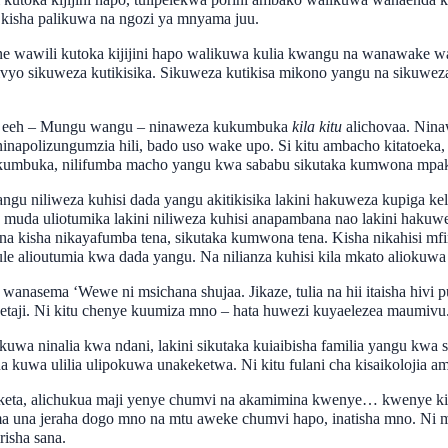
 kisha palikuwa na ngozi ya mnyama juu.
e wawili kutoka kijijini hapo walikuwa kulia kwangu na wanawake wa
yo sikuweza kutikisika. Sikuweza kutikisa mikono yangu na sikuw
na eeh – Mungu wangu – ninaweza kukumbuka
kila kitu
alichovaa. Nina
napolizungumzia hili, bado uso wake upo. Si kitu ambacho kitatoeka,
akumbuka, nilifumba macho yangu kwa sababu sikutaka kumwona mpak
ngu niliweza kuhisi dada yangu akitikisika lakini hakuweza kupiga 
da uliotumika lakini niliweza kuhisi anapambana nao lakini hakuwez
 kisha nikayafumba tena, sikutaka kumwona tena. Kisha nikahisi mfi
e alioutumia kwa dada yangu. Na nilianza kuhisi kila mkato aliokuwa 
ema ‘Wewe ni msichana shujaa. Jikaze, tulia na hii itaisha hivi pund
taji. Ni kitu chenye kuumiza mno – hata huwezi kuyaelezea maumivu
wa ninalia kwa ndani, lakini sikutaka kuiaibisha familia yangu kwa s
uwa ulilia ulipokuwa unakeketwa. Ni kitu fulani cha kisaikolojia am
eta, alichukua maji yenye chumvi na akamimina kwenye… kwenye kido
 kama una jeraha dogo mno na mtu aweke chumvi hapo, inatisha mno. Ni
risha sana.