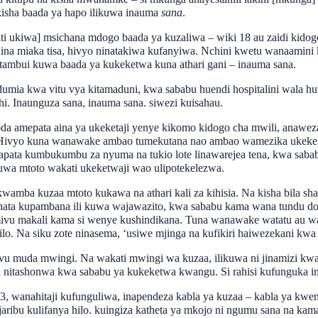
isha baada ya hapo ilikuwa inauma
sana
.
ti ukiwa] msichana mdogo baada ya kuzaliwa – wiki 18 au zaidi kid
 nina miaka tisa, hivyo ninatakiwa kufanyiwa. Nchini kwetu wanaami
atambui kuwa baada ya kukeketwa kuna athari gani – inauma sana.
mia kwa vitu vya kitamaduni, kwa sababu huendi hospitalini wala hut
i. Inaunguza sana, inauma sana. siwezi kuisahau.
amepata aina ya ukeketaji yenye kikomo kidogo cha mwili, anaweza 
. Hivyo kuna wanawake ambao tumekutana nao ambao wamezika ukeket
apata kumbukumbu za nyuma na tukio lote linawarejea tena, kwa saba
wa mtoto wakati ukeketwaji wao ulipotekelezwa.
a kwamba kuzaa mtoto kukawa na athari kali za kihisia. Na kisha bil
hata kupambana ili kuwa wajawazito, kwa sababu kama wana tundu dog
ivu makali kama si wenye kushindikana. Tuna wanawake watatu au w
lo. Na siku zote ninasema, ‘usiwe mjinga na kufikiri haiwezekani kw
 muda mwingi. Na wakati mwingi wa kuzaa, ilikuwa ni jinamizi kwang
 nitashonwa kwa sababu ya kukeketwa kwangu. Si rahisi kufunguka in
 wanahitaji kufunguliwa, inapendeza kabla ya kuzaa – kabla ya kwe
ribu kulifanya hilo. kuingiza katheta ya mkojo ni ngumu sana na k