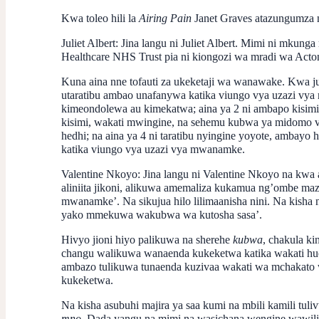
Kwa toleo hili la
Airing Pain
Janet Graves atazungumza na
Juliet Albert:
Jina langu ni Juliet Albert. Mimi ni mkung
Healthcare NHS Trust pia ni kiongozi wa mradi wa Acto
Kuna aina nne tofauti za ukeketaji wa wanawake. Kwa j
utaratibu ambao unafanywa katika viungo vya uzazi vya
kimeondolewa au kimekatwa; aina ya 2 ni ambapo kisimi
kisimi, wakati mwingine, na sehemu kubwa ya midomo 
hedhi; na aina ya 4 ni taratibu nyingine yoyote, ambayo
katika viungo vya uzazi vya mwanamke.
Valentine Nkoyo:
Jina langu ni Valentine Nkoyo na kwa 
aliniita jikoni, alikuwa amemaliza kukamua ng’ombe m
mwanamke’. Na sikujua hilo lilimaanisha nini. Na kis
yako mmekuwa wakubwa wa kutosha sasa’.
Hivyo jioni hiyo palikuwa na sherehe
kubwa
, chakula k
changu walikuwa wanaenda kukeketwa katika wakati huo
ambazo tulikuwa tunaenda kuzivaa wakati wa mchakato wo
kukeketwa.
Na kisha asubuhi majira ya saa kumi na mbili kamili tuli
mno
. Dada yangu na mimi na wasichana wengine wawili 