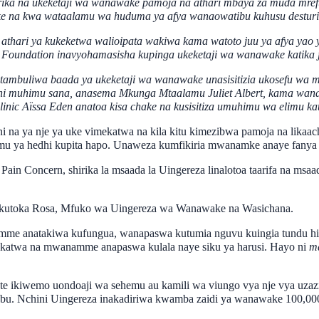
rika na ukeketaji wa wanawake pamoja na athari mbaya za muda mre
ke na kwa wataalamu wa huduma ya afya wanaowatibu kuhusu desturi h
ari ya kukeketwa walioipata wakiwa kama watoto juu ya afya yao ya k
Foundation inavyohamasisha kupinga ukeketaji wa wanawake katika jam
ambuliwa baada ya ukeketaji wa wanawake unasisitizia ukosefu wa 
 ni muhimu sana, anasema Mkunga Mtaalamu Juliet Albert, kama wan
linic Aïssa Eden anatoa kisa chake na kusisitiza umuhimu wa elimu kat
i na ya nje ya uke vimekatwa na kila kitu kimezibwa pamoja na likaac
u damu ya hedhi kupita hapo. Unaweza kumfikiria mwanamke anaye fan
Pain Concern, shirika la msaada la Uingereza linalotoa taarifa na m
uku kutoka Rosa, Mfuko wa Uingereza wa Wanawake na Wasichana.
mme anatakiwa kufungua, wanapaswa kutumia nguvu kuingia tundu hilo
ukatwa na mwanamme anapaswa kulala naye siku ya harusi. Hayo ni
m
te ikiwemo uondoaji wa sehemu au kamili wa viungo vya nje vya uzaz
. Nchini Uingereza inakadiriwa kwamba zaidi ya wanawake 100,000 wan