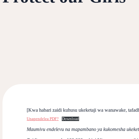
[Kwa habari zaidi kuhusu ukeketaji wa wanawake, tafad
Unapendelea PDF?
Download
Maumivu endelevu na mapambano ya kukomesha ukeket