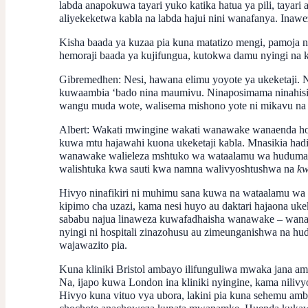
labda anapokuwa tayari yuko katika hatua ya pili, tay
aliyekeketwa kabla na labda hajui nini wanafanya. Ina
Kisha baada ya kuzaa pia kuna matatizo mengi, pamoja 
hemoraji baada ya kujifungua, kutokwa damu nyingi na 
Gibremedhen
: Nesi, hawana elimu yoyote ya ukeketaji.
kuwaambia ‘bado nina maumivu. Ninaposimama ninahisi k
wangu muda wote, walisema mishono yote ni mikavu na hu
Albert:
Wakati mwingine wakati wanawake wanaenda hospi
kuwa mtu hajawahi kuona ukeketaji kabla. Mnasikia hadit
wanawake walieleza mshtuko wa wataalamu wa huduma y
walishtuka kwa sauti kwa namna walivyoshtushwa na
kw
Hivyo ninafikiri ni muhimu sana kuwa na wataalamu 
kipimo cha uzazi, kama nesi huyo au daktari hajaona u
sababu najua linaweza kuwafadhaisha wanawake – wanaw
nyingi ni hospitali zinazohusu au zimeunganishwa na hu
wajawazito pia.
Kuna kliniki Bristol ambayo ilifunguliwa mwaka jana am
Na, ijapo kuwa London ina kliniki nyingine, kama nil
Hivyo kuna vituo vya ubora, lakini pia kuna sehemu a