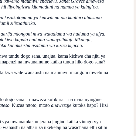
fu ikiwemo maumivu endelevu. Janet Graves ameweza
ii iliyoingizwa kitamaduni na namna ya kuing’oa.
isaikolojia na ya kimwili na pia kuathiri uhusiano
ii zilizoathirika.
maarifa miongoni mwa wataalamu wa huduma ya afya.
atakiwa kupata huduma wanayoihitaji. Mkunga,
ika kuhakikisha usalama wa kizazi kijacho.
hwa tundu dogo sana, unajua, kama kichwa cha njiti ya
ya mapenzi na mwanamume katika tundu hilo dogo sana?
saada kwa wale wanaoishi na maumivu miongoni mwetu na
 dogo sana – unaweza kufikiria – na mara nyingine
ateso
. Kuzaa mtoto, mtoto
anawezaje
kutoka hapo? Hizi
i vya mwanamke au jeraha jingine katika viungo vya
aishi na athari za ukeketaji na wasichana elfu sitini