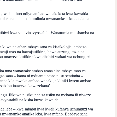
ogo, wakati huo ndiyo ambao wanakeketa kwa kawaida.
ni kukeketa ni kama kumlinda mwanamke – kutoenda na
ibiwi kwa vitu vinavyostahili. Wanatumia mitishamba na
kuwa na athari mbaya sana za kisaikolojia, ambazo
waji wao na hawajaufikiria, hawajauzungumzia na
bu unaweza kufikiria kwa dhahiri wakati wa uchunguzi
a shaka tuna wanawake ambao wana aina mbaya mno za
o sana – kama ni mduara upatao nusu sentimita –
anne kila mwaka ambao wanakuja kliniki kwetu ambao
a sababu inaweza ikawezekana’.
u. Ilikuwa ni siku nne za usiku na mchana ili niweze
avyostahili na kisha kuzaa kawaida.
nda leba – kwa sababu kwa kweli kufanya uchunguzi wa
ama mwanamke anafika leba, kwa mfano. Baadaye sana