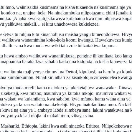
u mno, walinisaidia kusimama na kisha tukaenda na kusimama nje ya
kondoo na, unajua, hela. Na ninakumbuka nilipotazama chini [analia 
nika. [Analia kwa sauti] sikuweza kufahamu kwa nini nilipaswa kupa
mivu yalikuwa makali… si kitu unachoweza kukielezea.
ketwa tu nilijua kitu kinachohusu maisha yangu kimeondolewa. Hivy
na walikuwa wanamimina koka-kola kooni kwangu. Hawakuweza kunipe
haifu sana kwa muda wa wiki tatu zote tulizotakiwa kupona.
hawa ambao walikuwa wananifukuza, pengine ili kunikata koo langu au
e unapoamka haraka kwa sababu bado una kidonda na kisha kinaweza ki
 walitumia maji yenye chumvi na Dettol, kipukusi, na harufu ya kipu
ia kumbukumbu. Ninafikiri athari za kisaikolojia zimeendelea kwangu.
ivu ya muda mrefu kama matokeo ya ukeketaji wa wanawake. Tunawa
ukeketaji, kwa mfano, maumivu ya kutoka mkojo, maumivu wakati wa
 wakati wa kujamiiana, kwa sababu, kwa mfano, kama wana aina ya
atokeo ya kuzaa watoto na ukeketaji. Hivyo inatofautiana mno. Na k
kuwa na aina ya 1 ambayo labda si mbaya sana, lakini watakuwa n
u yao ya kisaikolojia ni makali mno, vibaya sana.
 Mashariki, Ethiopia, lakini kwa asili ninatoka Eritirea. Nilipokeketwa
kitupu na kisha mwanamke – si mkunga anayestahili lakini [mkunga] 