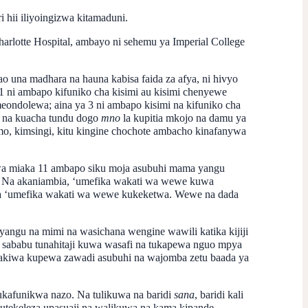
 hii iliyoingizwa kitamaduni.
arlotte Hospital, ambayo ni sehemu ya Imperial College
 una madhara na hauna kabisa faida za afya, ni hivyo
1 ni ambapo kifuniko cha kisimi au kisimi chenyewe
ondolewa; aina ya 3 ni ambapo kisimi na kifuniko cha
, na kuacha tundu dogo
mno
la kupitia mkojo na damu ya
omo, kimsingi, kitu kingine chochote ambacho kinafanywa
i wa miaka 11 ambapo siku moja asubuhi mama yangu
. Na akaniambia, ‘umefika wakati wa wewe kuwa
ema ‘umefika wakati wa wewe kukeketwa. Wewe na dada
ngu na mimi na wasichana wengine wawili katika kijiji
 sababu tunahitaji kuwa wasafi na tukapewa nguo mpya
litakiwa kupewa zawadi asubuhi na wajomba zetu baada ya
ukafunikwa nazo. Na tulikuwa na baridi
sana
, baridi kali
kutekeleza upasuaji na walikuwa na kama kipande