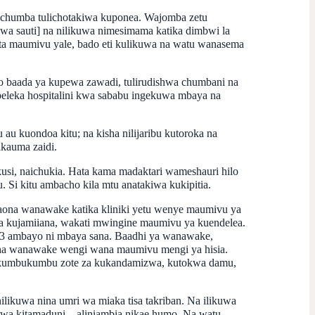
 chumba tulichotakiwa kuponea. Wajomba zetu
kwa sauti] na nilikuwa nimesimama katika dimbwi la
ta maumivu yale, bado eti kulikuwa na watu wanasema
o baada ya kupewa zawadi, tulirudishwa chumbani na
leka hospitalini kwa sababu ingekuwa mbaya na
 kuondoa kitu; na kisha nilijaribu kutoroka na
kauma zaidi.
kusi, naichukia. Hata kama madaktari wameshauri hilo
 Si kitu ambacho kila mtu anatakiwa kukipitia.
ona wanawake katika kliniki yetu wenye maumivu ya
 kujamiiana, wakati mwingine maumivu ya kuendelea.
 3 ambayo ni mbaya sana. Baadhi ya wanawake,
isha wanawake wengi wana maumivu mengi ya hisia.
a kumbukumbu zote za kukandamizwa, kutokwa damu,
 nilikuwa nina umri wa miaka tisa takriban. Na ilikuwa
wa kitamaduni – aliniambia nikae humo. Na watu