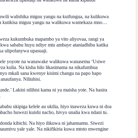
wili walishika miguu yangu na kuifungua, na kulikuwa
eza kutikisa miguu yangu na walikuwa wamekaza mno…
weza kukumbuka mapambo ya vito aliyovaa, rangi ya
 kwa sababu huyu ndiye mtu ambaye ataniadhibu katika
a ulipofanywa upasuaji.
kelele yoyote na wanawake walikuwa wanasema ‘Usiwe
a kulia. Na kisha hilo likasimama na nikafumbua
nyo mkali sana kwenye kisimi changu na papo hapo
anaufanya. Niliuhisi.
e.’ Lakini nilihisi kama ni ya maisha yote. Na hasira
.
ababu ukipiga kelele au ukilia, hiyo inaweza kuwa ni doa
bacho huwezi kuishi nacho, hivyo unalia kwa ndani tu.
nda kibichi. Na hiyo ilikuwa ni jahannamu. Siwezi
 maumivu yale yale. Na nikifikiria kuwa mtoto mwengine