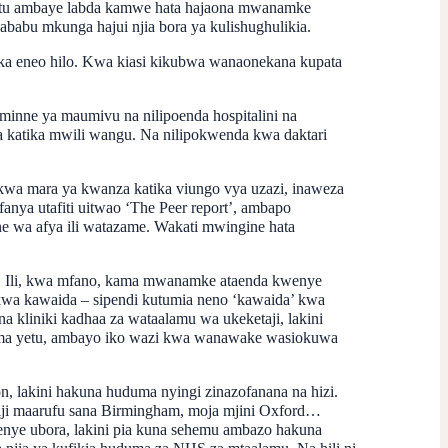
a mtu ambaye labda kamwe hata hajaona mwanamke
babu mkunga hajui njia bora ya kulishughulikia.
ika eneo hilo. Kwa kiasi kikubwa wanaonekana kupata
minne ya maumivu na nilipoenda hospitalini na
a katika mwili wangu. Na nilipokwenda kwa daktari
 kwa mara ya kwanza katika viungo vya uzazi, inaweza
anya utafiti uitwao ‘The Peer report’, ambapo
 wa afya ili watazame. Wakati mwingine hata
. Ili, kwa mfano, kama mwanamke ataenda kwenye
kwa kawaida – sipendi kutumia neno ‘kawaida’ kwa
kliniki kadhaa za wataalamu wa ukeketaji, lakini
i kama yetu, ambayo iko wazi kwa wanawake wasiokuwa
, lakini hakuna huduma nyingi zinazofanana na hizi.
aji maarufu sana Birmingham, moja mjini Oxford…
nye ubora, lakini pia kuna sehemu ambazo hakuna