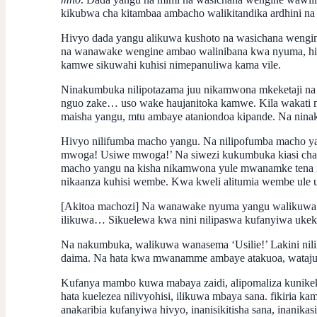
kikubwa cha kitambaa ambacho walikitandika ardhini na
Hivyo dada yangu alikuwa kushoto na wasichana wengin
na wanawake wengine ambao walinibana kwa nyuma, hiv
kamwe sikuwahi kuhisi nimepanuliwa kama vile.
Ninakumbuka nilipotazama juu nikamwona mkeketaji 
nguo zake… uso wake haujanitoka kamwe. Kila wakati ni
maisha yangu, mtu ambaye ataniondoa kipande. Na nin
Hivyo nilifumba macho yangu. Na nilipofumba macho ya
mwoga! Usiwe mwoga!’ Na siwezi kukumbuka kiasi cha mu
macho yangu na kisha nikamwona yule mwanamke tena na
nikaanza kuhisi wembe. Kwa kweli alitumia wembe ule ul
[Akitoa machozi] Na wanawake nyuma yangu walikuwa wanas
ilikuwa… Sikuelewa kwa nini nilipaswa kufanyiwa ukeke
Na nakumbuka, walikuwa wanasema ‘Usilie!’ Lakini niliku
daima. Na hata kwa mwanamme ambaye atakuoa, watajua k
Kufanya mambo kuwa mabaya zaidi, alipomaliza kunikek
hata kuelezea nilivyohisi, ilikuwa mbaya sana. fikiria
anakaribia kufanyiwa hivyo, inanisikitisha sana, inanikasi