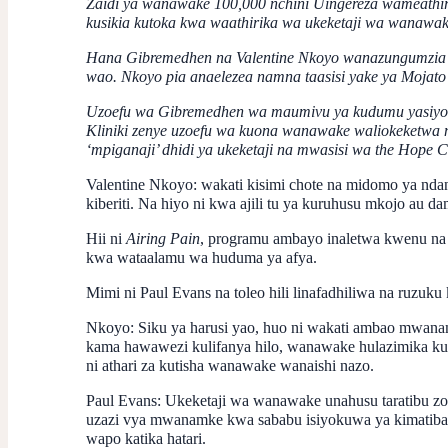
Zaidi ya wanawake 100,000 nchini Uingereza wameathi
kusikia kutoka kwa waathirika wa ukeketaji wa wanawa
Hana Gibremedhen na Valentine Nkoyo wanazungumzia ath
wao. Nkoyo pia anaelezea namna taasisi yake ya Mojato 
Uzoefu wa Gibremedhen wa maumivu ya kudumu yasiyot
Kliniki zenye uzoefu wa kuona wanawake waliokeketwa
‘mpiganaji’ dhidi ya ukeketaji na mwasisi wa the Hope C
Valentine Nkoyo:
wakati kisimi chote na midomo ya ndan
kiberiti. Na hiyo ni kwa ajili tu ya kuruhusu mkojo a
Hii ni
Airing Pain
, programu ambayo inaletwa kwenu na 
kwa wataalamu wa huduma ya afya.
Mimi ni Paul Evans na toleo hili linafadhiliwa na ruz
Nkoyo:
Siku ya harusi yao, huo ni wakati ambao mwana
kama hawawezi kulifanya hilo, wanawake hulazimika k
ni athari za kutisha wanawake wanaishi nazo.
Paul Evans:
Ukeketaji wa wanawake unahusu taratibu zo
uzazi vya mwanamke kwa sababu isiyokuwa ya kimatibabu
wapo katika hatari.