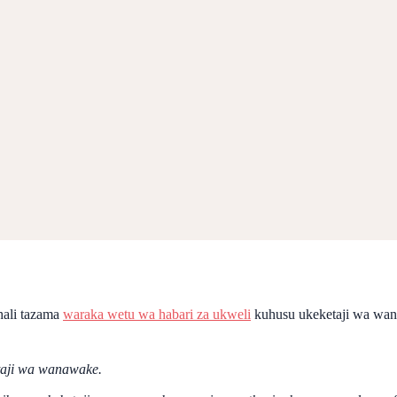
hali tazama
waraka wetu wa habari za ukweli
kuhusu ukeketaji wa wan
aji wa wanawake.