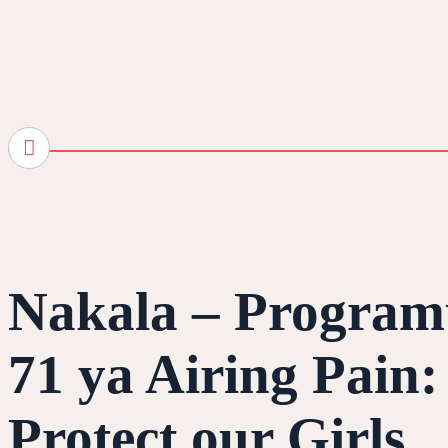
Nakala – Progra
71 ya Airing Pain:
Protect our Girls