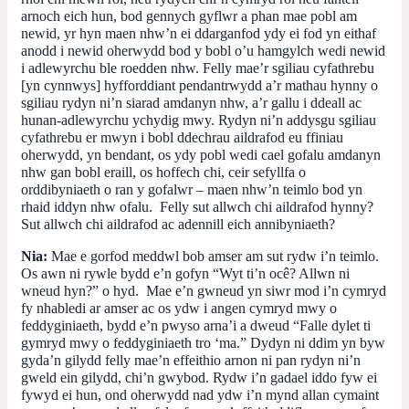
arnoch eich hun, bod gennych gyflwr a phan mae pobl am
newid, yr hyn maen nhw’n ei ddarganfod ydy ei fod yn eithaf
anodd i newid oherwydd bod y bobl o’u hamgylch wedi newid
i adlewyrchu ble roedden nhw. Felly mae’r sgiliau cyfathrebu
[yn cynnwys] hyfforddiant pendantrwydd a’r mathau hynny o
sgiliau rydyn ni’n siarad amdanyn nhw, a’r gallu i ddeall ac
hunan-adlewyrchu ychydig mwy. Rydyn ni’n addysgu sgiliau
cyfathrebu er mwyn i bobl ddechrau aildrafod eu ffiniau
oherwydd, yn bendant, os ydy pobl wedi cael gofalu amdanyn
nhw gan bobl eraill, os hoffech chi, ceir sefyllfa o
orddibyniaeth o ran y gofalwr – maen nhw’n teimlo bod yn
rhaid iddyn nhw ofalu. Felly sut allwch chi aildrafod hynny?
Sut allwch chi aildrafod ac adennill eich annibyniaeth?
Nia:
Mae e gorfod meddwl bob amser am sut rydw i’n teimlo.
Os awn ni rywle bydd e’n gofyn “Wyt ti’n ocê? Allwn ni
wneud hyn?” o hyd. Mae e’n gwneud yn siwr mod i’n cymryd
fy nhabledi ar amser ac os ydw i angen cymryd mwy o
feddyginiaeth, bydd e’n pwyso arna’i a dweud “Falle dylet ti
gymryd mwy o feddyginiaeth tro ‘ma.” Dydyn ni ddim yn byw
gyda’n gilydd felly mae’n effeithio arnon ni pan rydyn ni’n
gweld ein gilydd, chi’n gwybod. Rydw i’n gadael iddo fyw ei
fywyd ei hun, ond oherwydd nad ydw i’n mynd allan cymaint