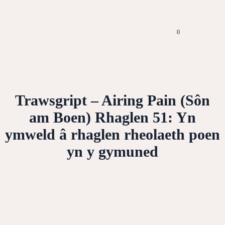
0
Trawsgript – Airing Pain (Sôn
am Boen) Rhaglen 51: Yn
ymweld â rhaglen rheolaeth poen
yn y gymuned