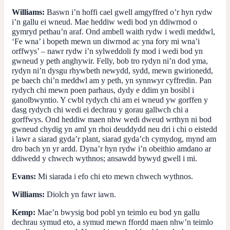
Williams:
Baswn i’n hoffi cael gwell amgyffred o’r hyn rydw
i’n gallu ei wneud. Mae heddiw wedi bod yn ddiwrnod o
gymryd pethau’n araf. Ond ambell waith rydw i wedi meddwl,
‘Fe wna’ i bopeth mewn un diwrnod ac yna fory mi wna’i
orffwys’ – nawr rydw i’n sylweddoli fy mod i wedi bod yn
gwneud y peth anghywir. Felly, bob tro rydyn ni’n dod yma,
rydyn ni’n dysgu rhywbeth newydd, sydd, mewn gwirionedd,
pe baech chi’n meddwl am y peth, yn synnwyr cyffredin. Pan
rydych chi mewn poen parhaus, dydy e ddim yn bosibl i
ganolbwyntio. Y cwbl rydych chi am ei wneud yw gorffen y
dasg rydych chi wedi ei dechrau y gorau gallwch chi a
gorffwys. Ond heddiw maen nhw wedi dweud wrthyn ni bod
gwneud chydig yn aml yn rhoi deuddydd neu dri i chi o eistedd
i lawr a siarad gyda’r plant, siarad gyda’ch cymydog, mynd am
dro bach yn yr ardd. Dyna’r hyn rydw i’n obeithio amdano ar
ddiwedd y chwech wythnos; ansawdd bywyd gwell i mi.
Evans:
Mi siarada i efo chi eto mewn chwech wythnos.
Williams:
Diolch yn fawr iawn.
Kemp:
Mae’n bwysig bod pobl yn teimlo eu bod yn gallu
dechrau symud eto, a symud mewn ffordd maen nhw’n teimlo