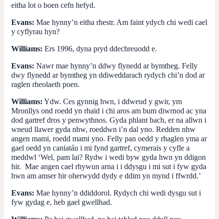
eitha lot o boen cefn hefyd.
Evans:
Mae hynny’n eitha rhestr. Am faint ydych chi wedi cael
y cyflyrau hyn?
Williams:
Ers 1996, dyna pryd ddechreuodd e.
Evans:
Nawr mae hynny’n ddwy flynedd ar bymtheg. Felly
dwy flynedd ar bymtheg yn ddiweddarach rydych chi’n dod ar
raglen rheolaeth poen.
Williams:
Ydw. Ces gynnig hwn, i ddweud y gwir, ym
Mronllys ond roedd yn rhaid i chi aros am bum diwrnod ac yna
dod gartref dros y penwythnos. Gyda phlant bach, er na allwn i
wneud llawer gyda nhw, roeddwn i’n dal yno. Redden nhw
angen mami, roedd mami yno. Felly pan oedd y rhaglen yma ar
gael oedd yn caniatáu i mi fynd gartref, cymerais y cyfle a
meddwl ‘Wel, pam lai? Rydw i wedi byw gyda hwn yn ddigon
hir. Mae angen cael rhywun arna i i ddysgu i mi sut i fyw gyda
hwn am amser hir oherwydd dydy e ddim yn mynd i ffwrdd.’
Evans:
Mae hynny’n ddiddorol. Rydych chi wedi dysgu sut i
fyw gydag e, heb gael gwellhad.