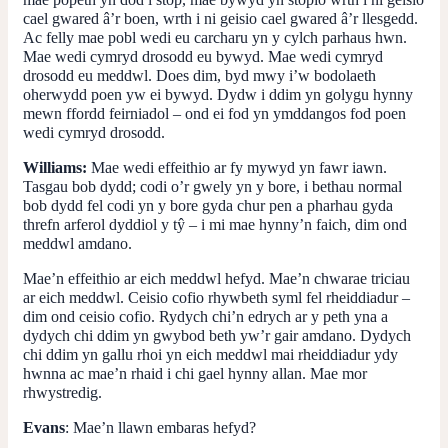
cael gwared â’r boen, wrth i ni geisio cael gwared â’r llesgedd.
Ac felly mae pobl wedi eu carcharu yn y cylch parhaus hwn.
Mae wedi cymryd drosodd eu bywyd. Mae wedi cymryd
drosodd eu meddwl. Does dim, byd mwy i’w bodolaeth
oherwydd poen yw ei bywyd. Dydw i ddim yn golygu hynny
mewn ffordd feirniadol – ond ei fod yn ymddangos fod poen
wedi cymryd drosodd.
Williams:
Mae wedi effeithio
ar fy mywyd yn fawr iawn.
Tasgau bob dydd; codi o’r gwely yn y bore, i bethau normal
bob dydd fel codi yn y bore gyda chur pen a pharhau gyda
threfn arferol dyddiol y tŷ – i mi mae hynny’n faich, dim ond
meddwl amdano.
Mae’n effeithio ar eich meddwl hefyd. Mae’n chwarae triciau
ar eich meddwl. Ceisio cofio rhywbeth syml fel rheiddiadur –
dim ond ceisio cofio. Rydych chi’n edrych ar y peth yna a
dydych chi ddim yn gwybod beth yw’r gair amdano. Dydych
chi ddim yn gallu rhoi yn eich meddwl mai rheiddiadur ydy
hwnna ac mae’n rhaid i chi gael hynny allan. Mae mor
rhwystredig.
Evans
: Mae’n llawn embaras hefyd?