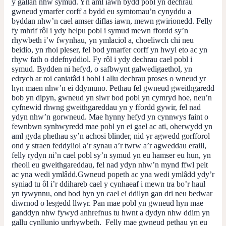
y gallan nhw symud. Yn aml iawn bydd pobl yn dechrau
gwneud ymarfer corff a bydd eu symtomau’n cynyddu a
byddan nhw’n cael amser diflas iawn, mewn gwirionedd. Felly
fy mhrif rôl i ydy helpu pobl i symud mewn ffordd sy’n
rhywbeth i’w fwynhau, yn ymlaciol a, choeliwch chi neu
beidio, yn rhoi pleser, fel bod ymarfer corff yn hwyl eto ac yn
rhyw fath o ddefnyddiol. Fy rôl i ydy dechrau cael pobl i
symud. Bydden ni hefyd, o safbwynt galwedigaethol, yn
edrych ar roi caniatâd i bobl i allu dechrau proses o wneud yr
hyn maen nhw’n ei ddymuno. Pethau fel gwneud gweithgaredd
bob yn dipyn, gwneud yn siwr bod pobl yn cymryd hoe, neu’n
cyfnewid rhwng gweithgareddau yn y ffordd gywir, fel nad
ydyn nhw’n gorwneud. Mae hynny hefyd yn cynnwys faint o
fewnbwn synhwyredd mae pobl yn ei gael ac ati, oherwydd yn
aml gyda phethau sy’n achosi blinder, nid yr agwedd gorfforol
ond y straen feddyliol a’r synau a’r twrw a’r agweddau eraill,
felly rydyn ni’n cael pobl sy’n symud yn eu hamser eu hun, yn
rheoli eu gweithgareddau, fel nad ydyn nhw’n mynd ffwl pelt
ac yna wedi ymlâdd.Gwneud popeth ac yna wedi ymlâdd ydy’r
syniad tu ôl i’r ddihareb cael y cynhaeaf i mewn tra bo’r haul
yn tywynnu, ond bod hyn yn cael ei ddilyn gan dri neu bedwar
diwrnod o lesgedd llwyr. Pan mae pobl yn gwneud hyn mae
ganddyn nhw fywyd anhrefnus tu hwnt a dydyn nhw ddim yn
gallu cynllunio unrhywbeth. Felly mae gwneud pethau yn eu