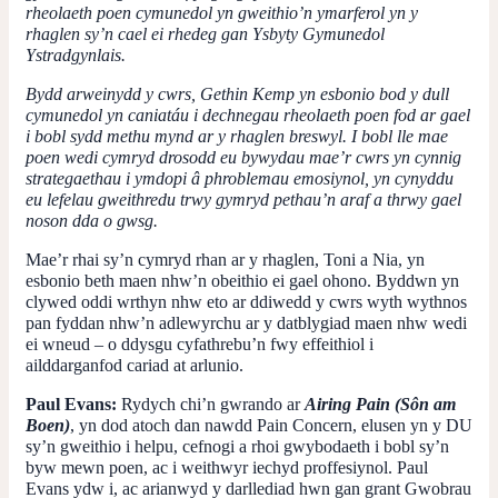
rheolaeth poen cymunedol yn gweithio’n ymarferol yn y
rhaglen sy’n cael ei rhedeg gan Ysbyty Gymunedol
Ystradgynlais.
Bydd arweinydd y cwrs, Gethin Kemp yn esbonio bod y dull
cymunedol yn caniatáu i dechnegau rheolaeth poen fod ar gael
i bobl sydd methu mynd ar y rhaglen breswyl. I bobl lle mae
poen wedi cymryd drosodd eu bywydau mae’r cwrs yn cynnig
strategaethau i ymdopi â phroblemau emosiynol, yn cynyddu
eu lefelau gweithredu trwy gymryd pethau’n araf a thrwy gael
noson dda o gwsg.
Mae’r rhai sy’n cymryd rhan ar y rhaglen, Toni a Nia, yn
esbonio beth maen nhw’n obeithio ei gael ohono. Byddwn yn
clywed oddi wrthyn nhw eto ar ddiwedd y cwrs wyth wythnos
pan fyddan nhw’n adlewyrchu ar y datblygiad maen nhw wedi
ei wneud – o ddysgu cyfathrebu’n fwy effeithiol i
ailddarganfod cariad at arlunio.
Paul Evans:
Rydych chi’n gwrando ar
Airing Pain (Sôn am
Boen)
, yn dod atoch dan nawdd Pain Concern, elusen yn y DU
sy’n gweithio i helpu, cefnogi a rhoi gwybodaeth i bobl sy’n
byw mewn poen, ac i weithwyr iechyd proffesiynol. Paul
Evans ydw i, ac arianwyd y darllediad hwn gan grant Gwobrau