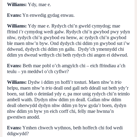
Williams:
Ydy, mae e.
Evans:
Yn enwedig gydag enwau.
Williams:
Ydy mae e. Rydych chi’n gweld cymydog; mae
ffrind i’r cymydog wedi galw. Rydych chi’n gwybod pwy ydyn
nhw, rydych chi’n gwybod eu henw, ac rydych chi’n gwybod
ble maen nhw’n byw. Ond dydych chi ddim yn gwybod sut i’w
ddweud, dydych chi ddim yn gallu. Dydy’ch ymennydd chi
ddim yn dweud wrthych chi beth rydych chi angen ei ddweud.
Evans:
Beth mae pobl o’ch amgylch chi – eich ffrindiau a’ch
teulu – yn meddwl o’ch cyflwr?
Williams:
Dydw i ddim yn hoffi’r tosturi. Maen nhw’n
trio
helpu, maen nhw’n
trio
deall ond gall neb ddeall sut beth ydy’r
boen, sut fath o deimlad ydy e, pa mor unig rydych chi’n teimlo
ambell waith. Dydyn nhw ddim yn deall. Gallan nhw ddim
deall oherwydd dydyn nhw ddim yn byw gyda’r boen, dydyn
nhw ddim yn byw yn eich corff chi, felly mae hwnna’n
gwestiwn anodd.
Evans:
Ymhen chwech wythnos, beth hoffech chi fod wedi
ddigwydd?