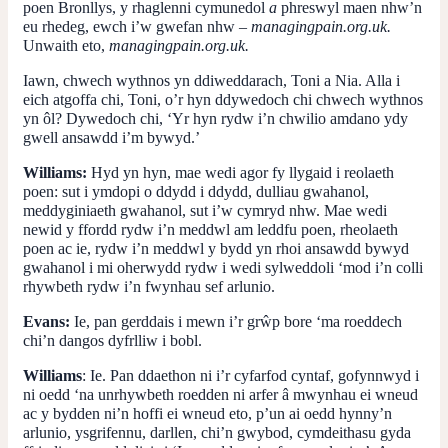
poen Bronllys, y rhaglenni cymunedol
a
phreswyl maen nhw’n
eu rhedeg, ewch i’w gwefan nhw –
managingpain.org.uk.
Unwaith eto,
managingpain.org.uk.
Iawn, chwech wythnos yn ddiweddarach, Toni a Nia. Alla i
eich atgoffa chi, Toni, o’r hyn ddywedoch chi chwech wythnos
yn ôl? Dywedoch chi, ‘Yr hyn rydw i’n chwilio amdano ydy
gwell ansawdd i’m bywyd.’
Williams:
Hyd yn hyn, mae wedi agor fy llygaid i reolaeth
poen: sut i ymdopi o ddydd i ddydd, dulliau gwahanol,
meddyginiaeth gwahanol, sut i’w cymryd nhw. Mae wedi
newid y ffordd rydw i’n meddwl am leddfu poen, rheolaeth
poen ac ie, rydw i’n meddwl y bydd yn rhoi ansawdd bywyd
gwahanol i mi oherwydd rydw i wedi sylweddoli ‘mod i’n colli
rhywbeth rydw i’n fwynhau sef arlunio.
Evans:
Ie, pan gerddais i mewn i’r grŵp bore ‘ma roeddech
chi’n dangos dyfrlliw i bobl.
Williams
: Ie. Pan ddaethon ni i’r cyfarfod cyntaf, gofynnwyd i
ni oedd ‘na unrhywbeth roedden ni arfer â mwynhau ei wneud
ac y bydden ni’n hoffi ei wneud eto, p’un ai oedd hynny’n
arlunio, ysgrifennu, darllen, chi’n gwybod, cymdeithasu gyda