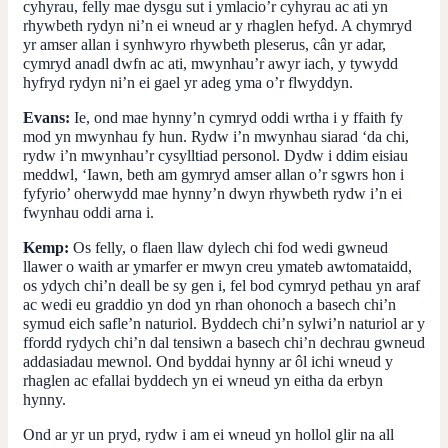
cyhyrau, felly mae dysgu sut i ymlacio’r cyhyrau ac ati yn
rhywbeth rydyn ni’n ei wneud ar y rhaglen hefyd. A chymryd
yr amser allan i synhwyro rhywbeth pleserus, cân yr adar,
cymryd anadl dwfn ac ati, mwynhau’r awyr iach, y tywydd
hyfryd rydyn ni’n ei gael yr adeg yma o’r flwyddyn.
Evans:
Ie, ond mae hynny’n cymryd oddi wrtha i y ffaith fy
mod yn mwynhau fy hun. Rydw i’n mwynhau siarad ‘da chi,
rydw i’n mwynhau’r cysylltiad personol. Dydw i ddim eisiau
meddwl, ‘Iawn, beth am gymryd amser allan o’r sgwrs hon i
fyfyrio’ oherwydd mae hynny’n dwyn rhywbeth rydw i’n ei
fwynhau oddi arna i.
Kemp:
Os felly, o flaen llaw dylech chi fod wedi gwneud
llawer o waith ar ymarfer er mwyn creu ymateb awtomataidd,
os ydych chi’n deall be sy gen i, fel bod cymryd pethau yn araf
ac wedi eu graddio yn dod yn rhan ohonoch a basech chi’n
symud eich safle’n naturiol. Byddech chi’n sylwi’n naturiol ar y
ffordd rydych chi’n dal tensiwn a basech chi’n dechrau gwneud
addasiadau mewnol. Ond byddai hynny ar ôl ichi wneud y
rhaglen ac efallai byddech yn ei wneud yn eitha da erbyn
hynny.
Ond ar yr un pryd, rydw i am ei wneud yn hollol glir na all