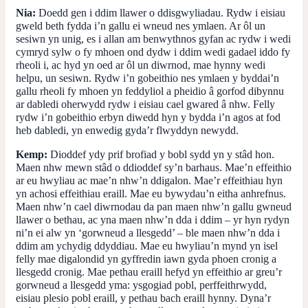
Nia:
Doedd gen i ddim llawer o ddisgwyliadau. Rydw i eisiau
gweld beth fydda i’n gallu ei wneud nes ymlaen. Ar ôl un
sesiwn yn unig, es i allan am benwythnos gyfan ac rydw i wedi
cymryd sylw o fy mhoen ond dydw i ddim wedi gadael iddo fy
rheoli i, ac hyd yn oed ar ôl un diwrnod, mae hynny wedi
helpu, un sesiwn. Rydw i’n gobeithio nes ymlaen y byddai’n
gallu rheoli fy mhoen yn feddyliol a pheidio â gorfod dibynnu
ar dabledi oherwydd rydw i eisiau cael gwared â nhw. Felly
rydw i’n gobeithio erbyn diwedd hyn y bydda i’n agos at fod
heb dabledi, yn enwedig gyda’r flwyddyn newydd.
Kemp:
Dioddef ydy prif brofiad y bobl sydd yn y stâd hon.
Maen nhw mewn stâd o ddioddef sy’n barhaus. Mae’n effeithio
ar eu hwyliau ac mae’n nhw’n ddigalon. Mae’r effeithiau hyn
yn achosi effeithiau eraill. Mae eu bywydau’n eitha anhrefnus.
Maen nhw’n cael diwrnodau da pan maen nhw’n gallu gwneud
llawer o bethau, ac yna maen nhw’n dda i ddim – yr hyn rydyn
ni’n ei alw yn ‘gorwneud a llesgedd’ – ble maen nhw’n dda i
ddim am ychydig ddyddiau. Mae eu hwyliau’n mynd yn isel
felly mae digalondid yn gyffredin iawn gyda phoen cronig a
llesgedd cronig. Mae pethau eraill hefyd yn effeithio ar greu’r
gorwneud a llesgedd yma: ysgogiad pobl, perffeithrwydd,
eisiau plesio pobl eraill, y pethau bach eraill hynny. Dyna’r