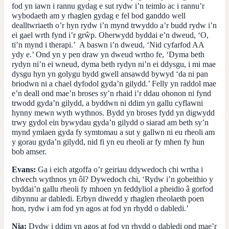
fod yn iawn i rannu gydag e sut rydw i’n teimlo ac i rannu’r
wybodaeth am y rhaglen gydag e fel bod ganddo well
dealltwriaeth o’r hyn rydw i’n mynd trwyddo a’r budd rydw i’n
ei gael wrth fynd i’r grŵp. Oherwydd byddai e’n dweud, ‘O,
ti’n mynd i therapi.’ A baswn i’n dweud, ‘Nid cyfarfod AA
ydy e.’ Ond yn y pen draw yn dweud wrtho fe, ‘Dyma beth
rydyn ni’n ei wneud, dyma beth rydyn ni’n ei ddysgu, i mi mae
dysgu hyn yn golygu bydd gwell ansawdd bywyd ‘da ni pan
briodwn ni a chael dyfodol gyda’n gilydd.’ Felly yn raddol mae
e’n deall ond mae’n broses sy’n rhaid i’r ddau ohonon ni fynd
trwodd gyda’n gilydd, a byddwn ni ddim yn gallu cyflawni
hynny mewn wyth wythnos. Bydd yn broses fydd yn digwydd
trwy gydol ein bywydau gyda’n gilydd o siarad am beth sy’n
mynd ymlaen gyda fy symtomau a sut y gallwn ni eu rheoli am
y gorau gyda’n gilydd, nid fi yn eu rheoli ar fy mhen fy hun
bob amser.
Evans:
Ga i eich atgoffa o’r geiriau ddywedoch chi wrtha i
chwech wythnos yn ôl? Dywedoch chi, ‘Rydw i’n gobeithio y
byddai’n gallu rheoli fy mhoen yn feddyliol a pheidio â gorfod
dibynnu ar dabledi. Erbyn diwedd y rhaglen rheolaeth poen
hon, rydw i am fod yn agos at fod yn rhydd o dabledi.’
Nia:
Dydw i ddim yn agos at fod yn rhydd o dabledi ond mae’r