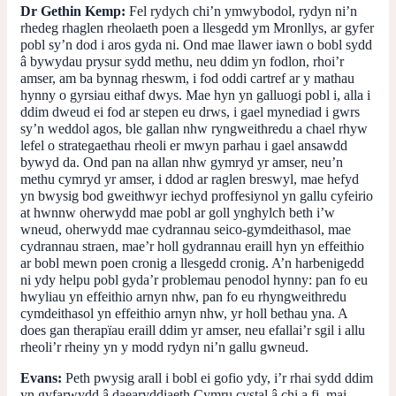
Dr Gethin Kemp:
Fel rydych chi’n ymwybodol, rydyn ni’n
rhedeg rhaglen rheolaeth poen a llesgedd ym Mronllys, ar gyfer
pobl sy’n dod i aros gyda ni. Ond mae llawer iawn o bobl sydd
â bywydau prysur sydd methu, neu ddim yn fodlon, rhoi’r
amser, am ba bynnag rheswm, i fod oddi cartref ar y mathau
hynny o gyrsiau eithaf dwys. Mae hyn yn galluogi pobl i, alla i
ddim dweud ei fod ar stepen eu drws, i gael mynediad i gwrs
sy’n weddol agos, ble gallan nhw ryngweithredu a chael rhyw
lefel o strategaethau rheoli er mwyn parhau i gael ansawdd
bywyd da. Ond pan na allan nhw gymryd yr amser, neu’n
methu cymryd yr amser, i ddod ar raglen breswyl, mae hefyd
yn bwysig bod gweithwyr iechyd proffesiynol yn gallu cyfeirio
at hwnnw oherwydd mae pobl ar goll ynghylch beth i’w
wneud, oherwydd mae cydrannau seico-gymdeithasol, mae
cydrannau straen, mae’r holl gydrannau eraill hyn yn effeithio
ar bobl mewn poen cronig a llesgedd cronig. A’n harbenigedd
ni ydy helpu pobl gyda’r problemau penodol hynny: pan fo eu
hwyliau yn effeithio arnyn nhw, pan fo eu rhyngweithredu
cymdeithasol yn effeithio arnyn nhw, yr holl bethau yna. A
does gan therapïau eraill ddim yr amser, neu efallai’r sgil i allu
rheoli’r rheiny yn y modd rydyn ni’n gallu gwneud.
Evans:
Peth pwysig arall i bobl ei gofio ydy, i’r rhai sydd ddim
yn gyfarwydd â daearyddiaeth Cymru cystal â chi a fi, mai