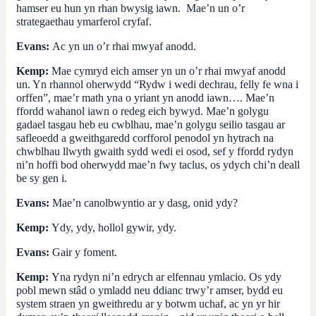
hamser eu hun yn rhan bwysig iawn. Mae’n un o’r
strategaethau ymarferol cryfaf.
Evans:
Ac yn un o’r rhai mwyaf anodd.
Kemp:
Mae cymryd eich amser yn un o’r rhai mwyaf anodd
un. Yn rhannol oherwydd “Rydw i wedi dechrau, felly fe wna i
orffen”, mae’r math yna o yriant yn anodd iawn…. Mae’n
ffordd wahanol iawn o redeg eich bywyd. Mae’n golygu
gadael tasgau heb eu cwblhau, mae’n golygu seilio tasgau ar
safleoedd a gweithgaredd corfforol penodol yn hytrach na
chwblhau llwyth gwaith sydd wedi ei osod, sef y ffordd rydyn
ni’n hoffi bod oherwydd mae’n fwy taclus, os ydych chi’n deall
be sy gen i.
Evans:
Mae’n canolbwyntio ar y dasg, onid ydy?
Kemp:
Ydy, ydy, hollol gywir, ydy.
Evans:
Gair y foment.
Kemp:
Yna rydyn ni’n edrych ar elfennau ymlacio. Os ydy
pobl mewn stâd o ymladd neu ddianc trwy’r amser, bydd eu
system straen yn gweithredu ar y botwm uchaf, ac yn yr hir