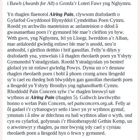
i Bawb (
Awards for All
) o Gronfa’r Loteri Fawr yng Nghymru.
Yn rhaglen flaenorol
Airing Pain
, clywsom drafodaeth o
Gyfarfod Gwyddonol Blynyddol Cymdeithas Poen Cymru.
Roedd yn archwilio manteision ac anfanteision o ddod â
gwasanaethau poen i’r gymuned ble mae’r cleifion yn byw.
Wrth gwrs, yng Nghymru, fel yn Lloegr, Iwerddon a’r Alban,
mae ardaloedd gwledig enfawr ble mae’n anodd, neu’n
amhosibl, i gleifion deithio i brif ganolfan. Felly’n dilyn y
drafodaeth yna, ymwelais i â rhaglen rheolaeth poen yn Ysbyty
Gymunedol Ystradgynlais. Roedd Ystradgynlais yn bentref
glofaol yn sir enfawr gwledig Powys. Dyma un o’r deunaw
rhaglen rheolaeth poen i bobl â phoen cronig a/neu llesgedd
sy’n cael eu rhedeg bob blwyddyn gan ganolfan rheolaeth poen
a llesgedd yn Ysbyty Bronllys yng nghanolbarth Cymru.
Rhoddodd Pain Concern sylw i’w rhaglen breswyl tair
wythnos ar
Airing Pain
(rhaglen 5). Gallwch lawrlwytho
honno o wefan Pain Concern, sef
painconcern.org.uk
. Felly ar
ôl gadael i’r cyfranogwyr setlo i lawr yn yr wythnos gyntaf,
ymunais i â nhw ar ddechrau eu hail wythnos allan o wyth, ond
cyn eu cyfarfod, gofynnais i’r ffisiotherapydd Gethin Kemp, un
o arweinwyr y rhaglen, pa mor bwysig ydy cael y cyrsiau
rheolaeth poen a llesgedd hyn o fewn y gymuned.