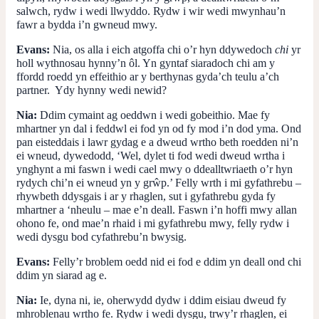
salwch, rydw i wedi llwyddo. Rydw i wir wedi mwynhau’n
fawr a bydda i’n gwneud mwy.
Evans:
Nia, os alla i eich atgoffa chi o’r hyn ddywedoch
chi
yr
holl wythnosau hynny’n ôl. Yn gyntaf siaradoch chi am y
ffordd roedd yn effeithio ar y berthynas gyda’ch teulu a’ch
partner. Ydy hynny wedi newid?
Nia:
Ddim cymaint ag oeddwn i wedi gobeithio. Mae fy
mhartner yn dal i feddwl ei fod yn od fy mod i’n dod yma. Ond
pan eisteddais i lawr gydag e a dweud wrtho beth roedden ni’n
ei wneud, dywedodd, ‘Wel, dylet ti fod wedi dweud wrtha i
ynghynt a mi faswn i wedi cael mwy o ddealltwriaeth o’r hyn
rydych chi’n ei wneud yn y grŵp.’ Felly wrth i mi gyfathrebu –
rhywbeth ddysgais i ar y rhaglen, sut i gyfathrebu gyda fy
mhartner a ‘nheulu – mae e’n deall. Faswn i’n hoffi mwy allan
ohono fe, ond mae’n rhaid i mi gyfathrebu mwy, felly rydw i
wedi dysgu bod cyfathrebu’n bwysig.
Evans:
Felly’r broblem oedd nid ei fod e ddim yn deall ond chi
ddim yn siarad ag e.
Nia:
Ie,
dyna ni, ie, oherwydd dydw i ddim eisiau dweud fy
mhroblenau wrtho fe. Rydw i wedi dysgu, trwy’r rhaglen, ei