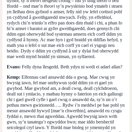
dymor, sy’n
theori
llesgedd cronig – nid yr unig theori o bell
ffordd – ond mae’n
theori
sy’n pwysleisio bod ymateb i straen
yn lleihau dros gyfnod o amser, felly nid yw lefel cortisol pobl
yn cydfynd â gweithgaredd mwyach. Felly, yn effeithiol,
rydych chi’n teimlo’n effro pan does dim rhaid i chi, a phan fo
hi’n amser i baratoi ar gyfer gweithgaredd, does gennych chi
ddim egni oherwydd bod systemau amseru eich corff ddim yn
cydfynd â hynny. Ac mae hyn i gyd braidd yn ddiflas hefyd, y
math yna o lefel o sut mae eich corff yn cael ei ysgogi neu
beidio. Dydy e ddim yn cydfynd â sut y dylai fod oherwydd
mae wedi mynd braidd yn simsan, yn sylfaenol.
Evans:
Felly dyna llesgedd. Beth ydyn ni wedi ei adael allan?
Kemp:
Elfennau cael ansawdd dda o gwsg. Mae cwsg yn
bwysig iawn, fel mae unrhywun sydd ddim yn ei gael yn
gwybod. Mae gwybod am, a deall cwsg, deall cylchdroeon,
deall sut i ymlacio, y mathau hynny o faterion yn eich galluogi
chi i gael gwell cyfle i gael cwsg o ansawdd da, sy’n un o’r
pethau mewn gwirionedd….. Rydw i’n meddwl pe bae pobl yn
mesur ansawdd bywyd [mae’n chwerthin], ansawdd eu cysgu
fyddai e, mewn rhai agweddau. Agwedd bwysig iawn wrth
gwrs, sy’n tanategu’r egwyddor hwn; mae iddo bersbectif
seicolegol cryf iawn. Y ffordd mae bioleg yr ymennydd yn