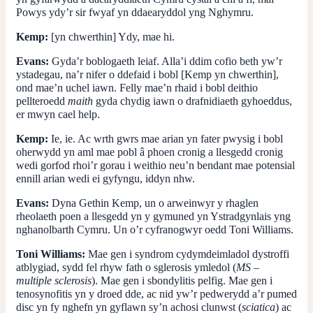
Powys ydy’r sir fwyaf yn ddaearyddol yng Nghymru.
Kemp:
[yn chwerthin] Ydy, mae hi.
Evans:
Gyda’r boblogaeth leiaf. Alla’i ddim cofio beth yw’r
ystadegau, na’r nifer o ddefaid i bobl [Kemp yn chwerthin],
ond mae’n uchel iawn. Felly mae’n rhaid i bobl deithio
pellteroedd
maith
gyda chydig iawn o drafnidiaeth gyhoeddus,
er mwyn cael help.
Kemp:
Ie, ie. Ac wrth gwrs mae arian yn fater pwysig i bobl
oherwydd yn aml mae pobl â phoen cronig a llesgedd cronig
wedi gorfod rhoi’r gorau i weithio neu’n bendant mae potensial
ennill arian wedi ei gyfyngu, iddyn nhw.
Evans:
Dyna Gethin Kemp, un o arweinwyr y rhaglen
rheolaeth poen a llesgedd yn y gymuned yn Ystradgynlais yng
nghanolbarth Cymru. Un o’r cyfranogwyr oedd Toni Williams.
Toni Williams:
Mae gen i syndrom cydymdeimladol dystroffi
atblygiad, sydd fel rhyw fath o sglerosis ymledol (
MS –
multiple sclerosis
). Mae gen i sbondylitis pelfig. Mae gen i
tenosynofitis yn y droed dde, ac nid yw’r pedwerydd a’r pumed
disc yn fy nghefn yn gyflawn sy’n achosi clunwst (
sciatica
) ac