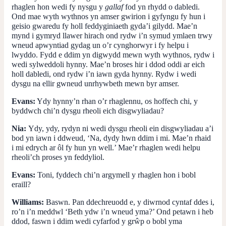
rhaglen hon wedi fy nysgu y
gallaf
fod yn rhydd o dabledi.
Ond mae wyth wythnos yn amser gwirion i gyfyngu fy hun i
geisio gwaredu fy holl feddyginiaeth gyda’i gilydd. Mae’n
mynd i gymryd llawer hirach ond rydw i’n symud ymlaen trwy
wneud apwyntiad gydag un o’r cynghorwyr i fy helpu i
lwyddo. Fydd e ddim yn digwydd mewn wyth wythnos, rydw i
wedi sylweddoli hynny. Mae’n broses hir i ddod oddi ar eich
holl dabledi, ond rydw i’n iawn gyda hynny. Rydw i wedi
dysgu na ellir gwneud unrhywbeth mewn byr amser.
Evans:
Ydy hynny’n rhan o’r rhaglennu, os hoffech chi, y
byddwch chi’n dysgu rheoli eich disgwyliadau?
Nia:
Ydy, ydy, rydyn ni wedi dysgu rheoli ein disgwyliadau a’i
bod yn iawn i ddweud, ‘Na, dydy hwn ddim i mi. Mae’n rhaid
i mi edrych ar ôl fy hun yn well.’ Mae’r rhaglen wedi helpu
rheoli’ch proses yn feddyliol.
Evans:
Toni, fyddech chi’n argymell y rhaglen hon i bobl
eraill?
Williams:
Baswn. Pan ddechreuodd e, y diwrnod cyntaf ddes i,
ro’n i’n meddwl ‘Beth ydw i’n wneud yma?’ Ond petawn i heb
ddod, faswn i ddim wedi cyfarfod y grŵp o bobl yma