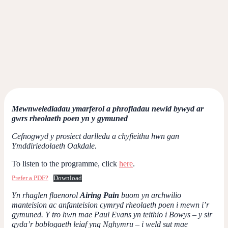
Mewnwelediadau ymarferol a phrofiadau newid bywyd ar
gwrs rheolaeth poen yn y gymuned
Cefnogwyd y prosiect darlledu a chyfieithu hwn gan
Ymddiriedolaeth Oakdale.
To listen to the programme, click
here
.
Prefer a PDF?
Download
Yn rhaglen flaenorol
Airing Pain
buom yn archwilio
manteision ac anfanteision cymryd rheolaeth poen i mewn i’r
gymuned. Y tro hwn mae Paul Evans yn teithio i Bowys – y sir
gyda’r boblogaeth leiaf yng Nghymru – i weld sut mae