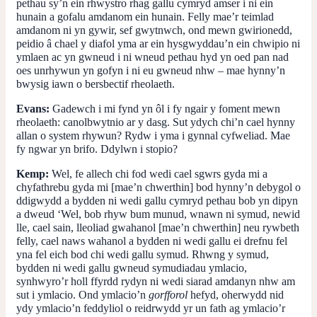
pethau sy’n ein rhwystro rhag gallu cymryd amser i ni ein
hunain a gofalu amdanom ein hunain. Felly mae’r teimlad
amdanom ni yn gywir, sef gwytnwch, ond mewn gwirionedd,
peidio â chael y diafol yma ar ein hysgwyddau’n ein chwipio ni
ymlaen ac yn gwneud i ni wneud pethau hyd yn oed pan nad
oes unrhywun yn gofyn i ni eu gwneud nhw – mae hynny’n
bwysig iawn o bersbectif rheolaeth.
Evans:
Gadewch i mi fynd yn ôl i fy ngair y foment mewn
rheolaeth: canolbwytnio ar y dasg. Sut ydych chi’n cael hynny
allan o system rhywun? Rydw i yma i gynnal cyfweliad. Mae
fy ngwar yn brifo. Ddylwn i stopio?
Kemp:
Wel, fe allech chi fod wedi cael sgwrs gyda mi a
chyfathrebu gyda mi [mae’n chwerthin] bod hynny’n debygol o
ddigwydd a bydden ni wedi gallu cymryd pethau bob yn dipyn
a dweud ‘Wel, bob rhyw bum munud, wnawn ni symud, newid
lle, cael sain, lleoliad gwahanol [mae’n chwerthin] neu rywbeth
felly, cael naws wahanol a bydden ni wedi gallu ei drefnu fel
yna fel eich bod chi wedi gallu symud. Rhwng y symud,
bydden ni wedi gallu gwneud symudiadau ymlacio,
synhwyro’r holl ffyrdd rydyn ni wedi siarad amdanyn nhw am
sut i ymlacio. Ond ymlacio’n
gorfforol
hefyd, oherwydd nid
ydy ymlacio’n feddyliol o reidrwydd yr un fath ag ymlacio’r