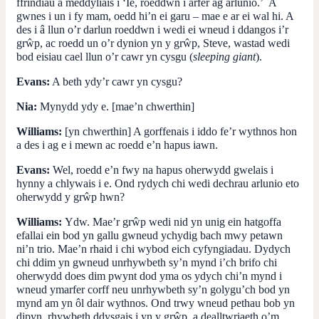
ffrindiau a meddyliais i ‘Ie, roeddwn i arfer ag arlunio.’ A
gwnes i un i fy mam, oedd hi’n ei garu – mae e ar ei wal hi. A
des i â llun o’r darlun roeddwn i wedi ei wneud i ddangos i’r
grŵp, ac roedd un o’r dynion yn y grŵp, Steve, wastad wedi
bod eisiau cael llun o’r cawr yn cysgu (
sleeping giant
).
Evans:
A beth ydy’r cawr yn cysgu?
Nia:
Mynydd ydy e. [mae’n chwerthin]
Williams:
[yn chwerthin] A gorffenais i iddo fe’r wythnos hon
a des i ag e i mewn ac roedd e’n hapus iawn.
Evans:
Wel, roedd e’n fwy na hapus oherwydd gwelais i
hynny a chlywais i e. Ond rydych chi wedi dechrau arlunio eto
oherwydd y grŵp hwn?
Williams:
Ydw. Mae’r grŵp wedi nid yn unig ein hatgoffa
efallai ein bod yn gallu gwneud ychydig bach mwy petawn
ni’n trio. Mae’n rhaid i chi wybod eich cyfyngiadau. Dydych
chi ddim yn gwneud unrhywbeth sy’n mynd i’ch brifo chi
oherwydd does dim pwynt dod yma os ydych chi’n mynd i
wneud ymarfer corff neu unrhywbeth sy’n golygu’ch bod yn
mynd am yn ôl dair wythnos. Ond trwy wneud pethau bob yn
dipyn, rhywbeth ddysgais i yn y grŵp, a dealltwriaeth o’m