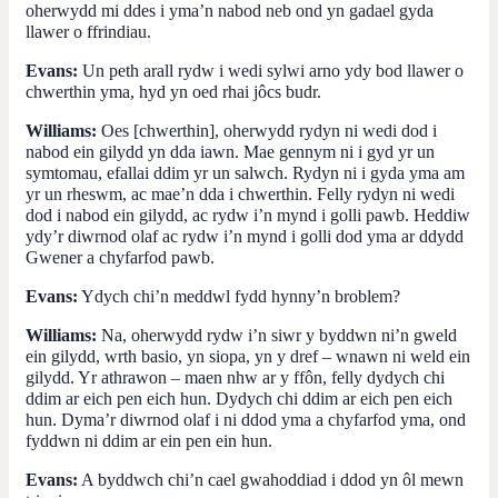
oherwydd mi ddes i yma’n nabod neb ond yn gadael gyda
llawer o ffrindiau.
Evans:
Un peth arall rydw i wedi sylwi arno ydy bod llawer o
chwerthin yma, hyd yn oed rhai jôcs budr.
Williams:
Oes [chwerthin], oherwydd rydyn ni wedi dod i
nabod ein gilydd yn dda iawn. Mae gennym ni i gyd yr un
symtomau, efallai ddim yr un salwch. Rydyn ni i gyda yma am
yr un rheswm, ac mae’n dda i chwerthin. Felly rydyn ni wedi
dod i nabod ein gilydd, ac rydw i’n mynd i golli pawb. Heddiw
ydy’r diwrnod olaf ac rydw i’n mynd i golli dod yma ar ddydd
Gwener a chyfarfod pawb.
Evans:
Ydych chi’n meddwl fydd hynny’n broblem?
Williams:
Na, oherwydd rydw i’n siwr y byddwn ni’n gweld
ein gilydd, wrth basio, yn siopa, yn y dref – wnawn ni weld ein
gilydd. Yr athrawon – maen nhw ar y ffôn, felly dydych chi
ddim ar eich pen eich hun. Dydych chi ddim ar eich pen eich
hun. Dyma’r diwrnod olaf i ni ddod yma a chyfarfod yma, ond
fyddwn ni ddim ar ein pen ein hun.
Evans:
A byddwch chi’n cael gwahoddiad i ddod yn ôl mewn