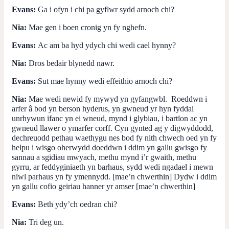
Evans:
Ga i ofyn i chi pa gyflwr sydd arnoch chi?
Nia:
Mae gen i boen cronig yn fy nghefn.
Evans:
Ac am ba hyd ydych chi wedi cael hynny?
Nia:
Dros bedair blynedd nawr.
Evans:
Sut mae hynny wedi effeithio arnoch chi?
Nia:
Mae wedi newid fy mywyd yn gyfangwbl. Roeddwn i
arfer â bod yn berson hyderus, yn gwneud yr hyn fyddai
unrhywun ifanc yn ei wneud, mynd i glybiau, i bartïon ac yn
gwneud llawer o ymarfer corff. Cyn gynted ag y digwyddodd,
dechreuodd pethau waethygu nes bod fy nith chwech oed yn fy
helpu i wisgo oherwydd doeddwn i ddim yn gallu gwisgo fy
sannau a sgidiau mwyach, methu mynd i’r gwaith, methu
gyrru, ar feddyginiaeth yn barhaus, sydd wedi ngadael i mewn
niwl parhaus yn fy ymennydd. [mae’n chwerthin] Dydw i ddim
yn gallu cofio geiriau hanner yr amser [mae’n chwerthin]
Evans:
Beth ydy’ch oedran chi?
Nia:
Tri deg un.