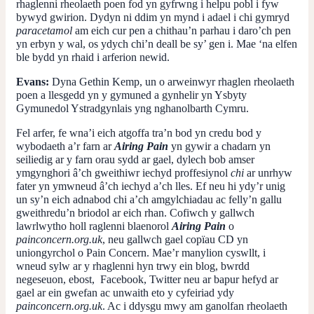
rhaglenni rheolaeth poen fod yn gyfrwng i helpu pobl i fyw
bywyd gwirion. Dydyn ni ddim yn mynd i adael i chi gymryd
paracetamol
am eich cur pen a chithau’n parhau i daro’ch pen
yn erbyn y wal, os ydych chi’n deall be sy’ gen i. Mae ‘na elfen
ble bydd yn rhaid i arferion newid.
Evans:
Dyna
Gethin Kemp, un o arweinwyr rhaglen rheolaeth
poen a llesgedd yn y gymuned a gynhelir yn Ysbyty
Gymunedol Ystradgynlais yng nghanolbarth Cymru.
Fel arfer, fe wna’i eich atgoffa tra’n bod yn credu bod y
wybodaeth a’r farn ar
Airing Pain
yn gywir a chadarn yn
seiliedig ar y farn orau sydd ar gael, dylech bob amser
ymgynghori â’ch gweithiwr iechyd proffesiynol
chi
ar unrhyw
fater yn ymwneud â’ch iechyd a’ch lles. Ef neu hi ydy’r unig
un sy’n eich adnabod chi a’ch amgylchiadau ac felly’n gallu
gweithredu’n briodol ar eich rhan. Cofiwch y gallwch
lawrlwytho holl raglenni blaenorol
Airing Pain
o
painconcern.org.uk
, neu gallwch gael copïau CD yn
uniongyrchol o Pain Concern. Mae’r manylion cyswllt, i
wneud sylw ar y rhaglenni hyn trwy ein blog, bwrdd
negeseuon, ebost, Facebook, Twitter neu ar bapur hefyd ar
gael ar ein gwefan ac unwaith eto y cyfeiriad ydy
painconcern.org.uk
. Ac i ddysgu mwy am ganolfan rheolaeth