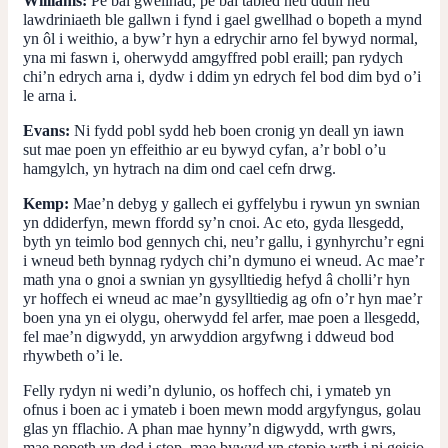
Williams:
Pe bai gwellhad, pe bai tabled neu ddull neu
lawdriniaeth ble gallwn i fynd i gael gwellhad o bopeth a mynd
yn ôl i weithio, a byw’r hyn a edrychir arno fel bywyd normal,
yna mi faswn i, oherwydd amgyffred pobl eraill; pan rydych
chi’n edrych arna i, dydw i ddim yn edrych fel bod dim byd o’i
le arna i.
Evans:
Ni fydd pobl sydd heb boen cronig yn deall yn iawn
sut mae poen yn effeithio ar eu bywyd cyfan, a’r bobl o’u
hamgylch, yn hytrach na dim ond cael cefn drwg.
Kemp:
Mae’n debyg y gallech ei gyffelybu i rywun yn swnian
yn ddiderfyn, mewn ffordd sy’n cnoi. Ac eto, gyda llesgedd,
byth yn teimlo bod gennych chi, neu’r gallu, i gynhyrchu’r egni
i wneud beth bynnag rydych chi’n dymuno ei wneud. Ac mae’r
math yna o gnoi a swnian yn gysylltiedig hefyd â cholli’r hyn
yr hoffech ei wneud ac mae’n gysylltiedig ag ofn o’r hyn mae’r
boen yna yn ei olygu, oherwydd fel arfer, mae poen a llesgedd,
fel mae’n digwydd, yn arwyddion argyfwng i ddweud bod
rhywbeth o’i le.
Felly rydyn ni wedi’n dylunio, os hoffech chi, i ymateb yn
ofnus i boen ac i ymateb i boen mewn modd argyfyngus, golau
glas yn fflachio. A phan mae hynny’n digwydd, wrth gwrs,
mae popeth yn dod i stop, mae bywyd yn stopio wrth i ni geisio