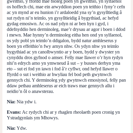
gweithio, y ffordd mae bioleg poen yn gweithio, yn sylfaenol
os hoffech chi, mae ein arwyddion poen yn teithio i fyny’r cefn
ac yn mynd ar eu hunion i’r ardaloedd yna sy’n gysylltiedig â
sut rydyn ni’n teimlo, yn gysylltieidig â bygythiad, ac hefyd
gydag emosiwn. Ac os nad ydyn ni ar ben hyn i gyd, i
ddefnyddio hen derminoleg, mae’r drysau ar agor i boen i ddod
i mewn. Mae hynny’n derminoleg eitha hen ond yn sylfaenol,
os ydy pobl yn teimlo’n ddigalon, bydd natur amhleserus y
boen yn effeithio’n fwy arnyn nhw. Os ydyn nhw yn teimlo
bygythiad ac yn canolbwyntio ar y boen, bydd y dwyster yn
cynyddu dros gyfnod o amser. Felly mae llawer o’r hyn rydyn
nhi’n edrych arno yn ymwneud â sut – y busnes derbyn yma
eto – sut ei fod yn iawn i fod â’r cyflwr, ond hefyd llawer o
ffyrdd o sut i weithio ar hwyliau fel bod peth gwytnwch
gennych chi. Y derminoleg ydy gwytnwch emosiynol, felly pan
ddaw pethau amhleserus ar eich traws mae gennych allu i
neidio’n ôl o anawsterau.
Nia:
Nia ydw i.
Evans:
Ac rydych chi ar y rhaglen rheolaeth poen cronig yn
Ystradgynlais
ym Mhowys.
Nia:
Ydw.