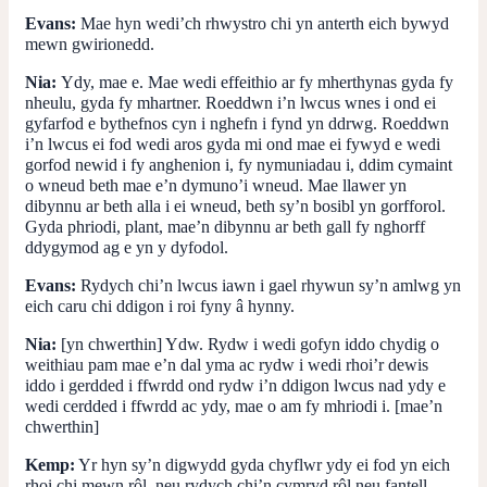
Evans:
Mae hyn wedi’ch rhwystro chi yn anterth eich bywyd
mewn gwirionedd.
Nia:
Ydy, mae e. Mae wedi effeithio ar fy mherthynas gyda fy
nheulu, gyda fy mhartner. Roeddwn i’n lwcus wnes i ond ei
gyfarfod e bythefnos cyn i nghefn i fynd yn ddrwg. Roeddwn
i’n lwcus ei fod wedi aros gyda mi ond mae ei fywyd e wedi
gorfod newid i fy anghenion i, fy nymuniadau i, ddim cymaint
o wneud beth mae e’n dymuno’i wneud. Mae llawer yn
dibynnu ar beth alla i ei wneud, beth sy’n bosibl yn gorfforol.
Gyda phriodi, plant, mae’n dibynnu ar beth gall fy nghorff
ddygymod ag e yn y dyfodol.
Evans:
Rydych chi’n lwcus iawn i gael rhywun sy’n amlwg yn
eich caru chi ddigon i roi fyny â hynny.
Nia:
[yn chwerthin] Ydw. Rydw i wedi gofyn iddo chydig o
weithiau pam mae e’n dal yma ac rydw i wedi rhoi’r dewis
iddo i gerdded i ffwrdd ond rydw i’n ddigon lwcus nad ydy e
wedi cerdded i ffwrdd ac ydy, mae o am fy mhriodi i. [mae’n
chwerthin]
Kemp:
Yr hyn sy’n digwydd gyda chyflwr ydy ei fod yn eich
rhoi chi mewn rôl, neu rydych chi’n cymryd rôl neu fantell